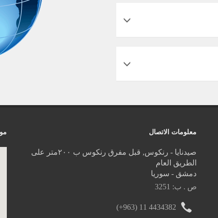
معلومات الاتصال
موق
صيدنايا - رنكوس, قبل مفرق رنكوس ب ٢٠٠متر على
الطريق العام
دمشق - سوريا
ص . ب: 3251
(+963) 11 4434382