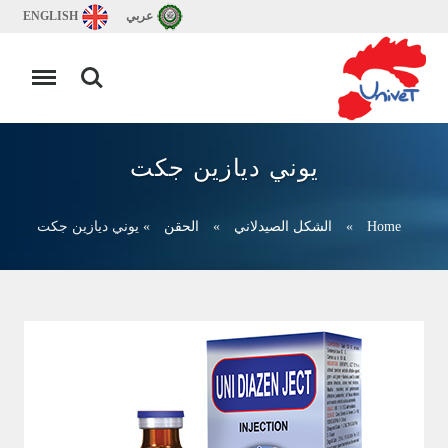
عربي
ENGLISH
يوني ديازين جكت
Home
»
الشكل الصيدلاني
»
الحقن
»
يوني ديازين جكت