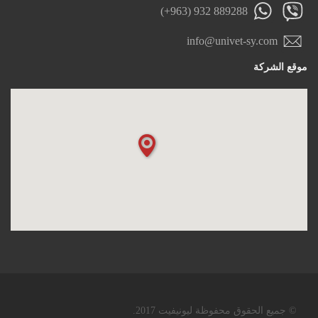
(+963) 932 889288
info@univet-sy.com
موقع الشركة
© جميع الحقوق محفوظة ليونيفيت 2017.