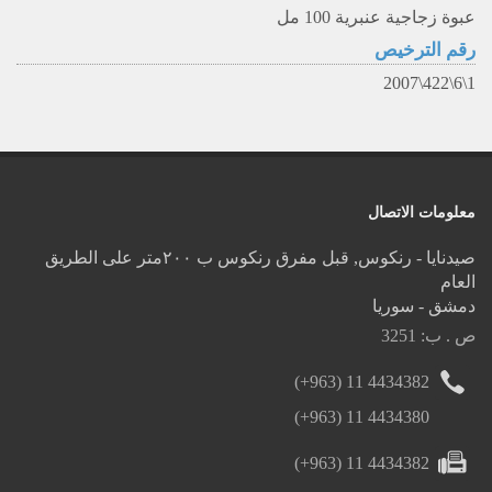
عبوة زجاجية عنبرية 100 مل
رقم الترخيص
1\6\422\2007
معلومات الاتصال
صيدنايا - رنكوس, قبل مفرق رنكوس ب ٢٠٠متر على الطريق
العام
دمشق - سوريا
ص . ب: 3251
(+963) 11 4434382
(+963) 11 4434380
(+963) 11 4434382