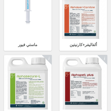
ألفاليفر+كارنيتين
ماستي فيور