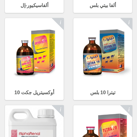
ألفا بيتي بلس
ألفاسيكيور-إل
تيترا 10 بلس
أوكسيتريل جكت 10