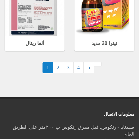
تيترا 20 مديد
ألفا رينال
(current)
1
2
3
4
5
معلومات الاتصال
صيدنايا - رنكوس, قبل مفرق رنكوس ب ٢٠٠متر على الطريق
العام