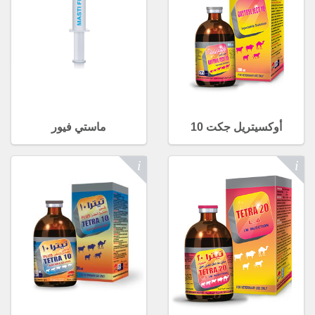
أوكسيتريل جكت 10
ماستي فيور