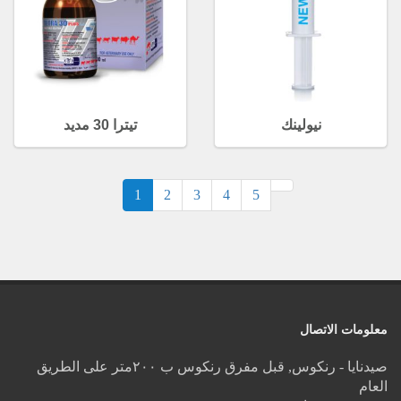
نيولينك
تيترا 30 مديد
(current)
1
2
3
4
5
معلومات الاتصال
صيدنايا - رنكوس, قبل مفرق رنكوس ب ٢٠٠متر على الطريق
العام